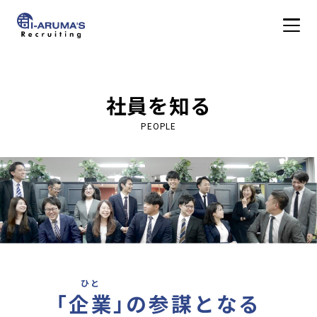
アイアルマーズ株式会
WORK
社員を知る
仕事を知る
PEOPLE
PEOPLE
社員を知る
CULTURE
社風を知る
ひと
「
企業
」
の参謀となる
DATA