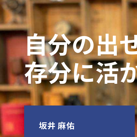
自分の出
存分に活
坂井 麻佑