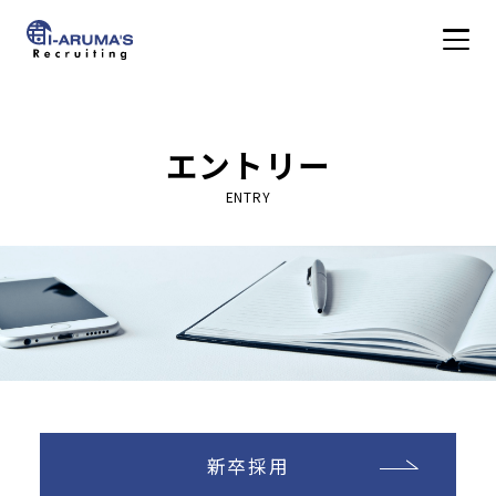
アイアルマーズ株式会
WORK
エントリー
仕事を知る
ENTRY
PEOPLE
社員を知る
CULTURE
社風を知る
新卒採用
DATA