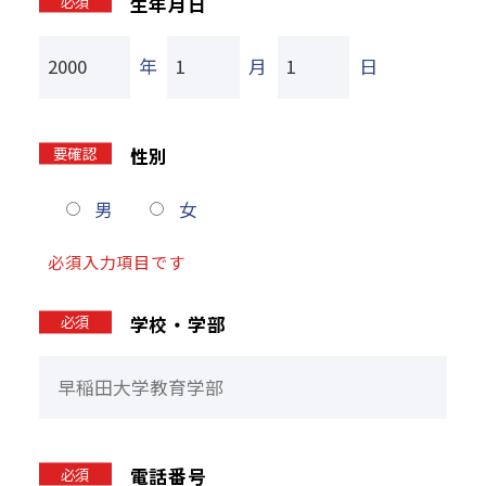
必須
生年月日
年
月
日
要確認
性別
男
女
必須入力項目です
必須
学校・学部
必須
電話番号