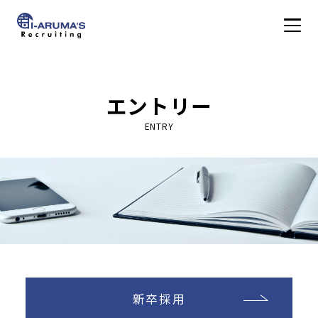
アイアルマーズ株式会
WORK
エントリー
仕事を知る
ENTRY
PEOPLE
社員を知る
CULTURE
社風を知る
新卒採用
DATA