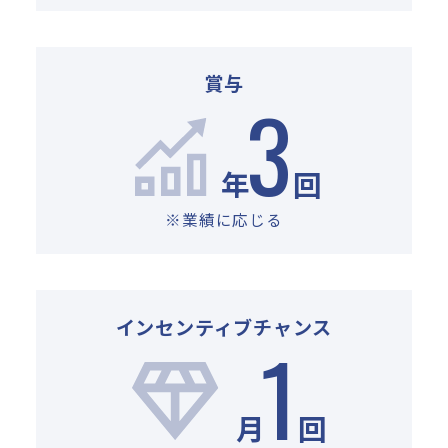
賞与
3
年
回
※業績に応じる
インセンティブチャンス
1
月
回