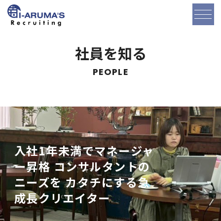
アイアルマーズ株式
社員を知る
PEOPLE
入社1年未満でマネージャ
ー昇格
コンサルタントの
ニーズを
カタチにする急
成長クリエイター